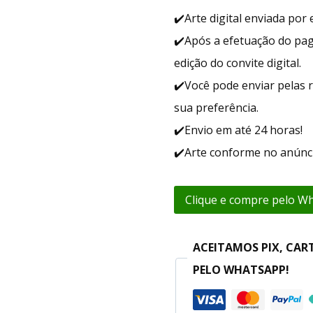
✔️Arte digital enviada po
✔️Após a efetuação do pa
edição do convite digital.
✔️Você pode enviar pelas r
sua preferência.
✔️Envio em até 24 horas!
✔️Arte conforme no anúnci
Clique e compre pelo W
ACEITAMOS PIX, CAR
PELO WHATSAPP!