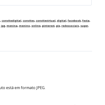
e
,
convitedigital
,
convites
,
convitevirtual
,
digital
,
facebook
,
festa
,
,
jpg
,
menina
,
menino
,
online
,
pinterest
,
pix
,
redessociais
,
super
,
uto está em formato JPEG.