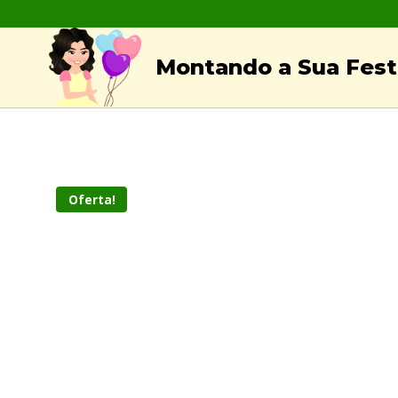
Skip
to
Montando a Sua Festa
content
Oferta!