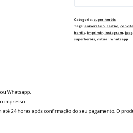
Categoria:
super-heróis
Tags:
aniversário
,
cartão
,
convit
heróis
,
imprimir
,
instagram
,
jpeg
superheróis
,
virtual
,
whatsapp
l ou Whatsapp.
to impresso.
 até 24 horas após confirmação do seu pagamento. O prod