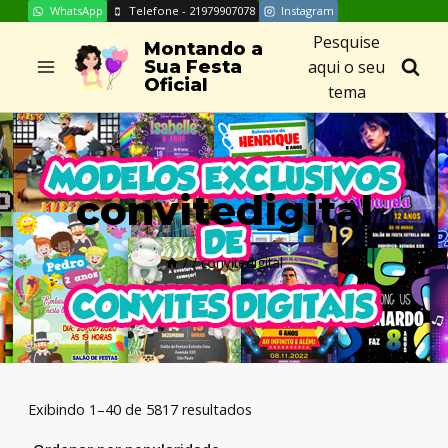
WhatsApp
Telefone - 21979907078
Instagram
Skip
Pesquise
to
Montando a
aqui o seu
Sua Festa
content
Oficial
tema
convitedigital
/
/
convitedigital
Exibindo 1–40 de 5817 resultados