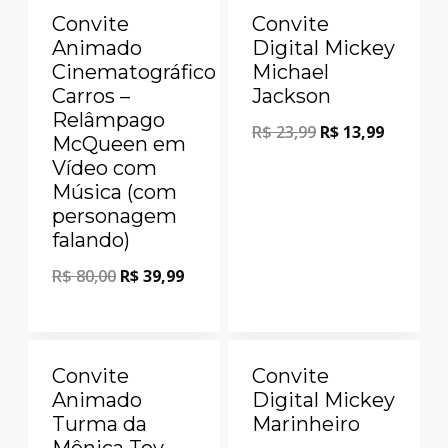
Oferta!
Oferta!
Convite
Convite
Animado
Digital Mickey
Cinematográfico
Michael
Carros –
Jackson
Relâmpago
R$
23,99
R$
13,99
McQueen em
Vídeo com
Música (com
personagem
falando)
R$
80,00
R$
39,99
Oferta!
Oferta!
Convite
Convite
Animado
Digital Mickey
Turma da
Marinheiro
Mônica Toy