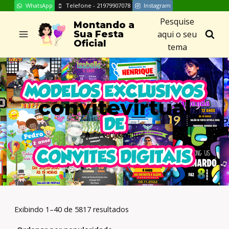
WhatsApp
Telefone - 21979907078
Instagram
Skip
Pesquise
to
Montando a
aqui o seu
Sua Festa
content
Oficial
tema
convitevirtual
/
/
convitevirtual
Exibindo 1–40 de 5817 resultados