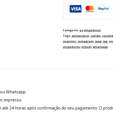
Categoria:
os vingadores
Tags:
aniversário
,
cartão
,
convit
imprimir
,
instagram
,
jpeg
,
jpg
,
me
vingadores
,
virtual
,
whatsapp
l ou Whatsapp.
to impresso.
 até 24 horas após confirmação do seu pagamento. O prod