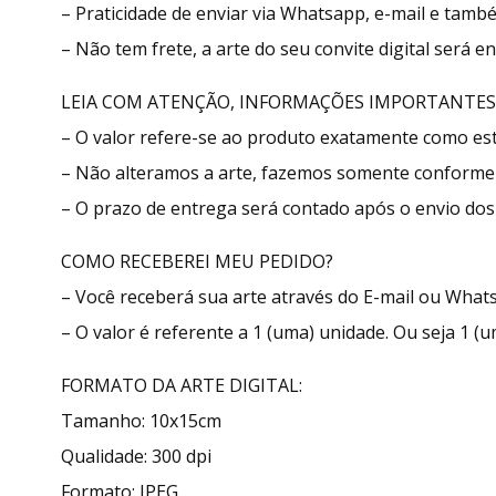
– Praticidade de enviar via Whatsapp, e-mail e tamb
– Não tem frete, a arte do seu convite digital será 
LEIA COM ATENÇÃO, INFORMAÇÕES IMPORTANTES
– O valor refere-se ao produto exatamente como e
– Não alteramos a arte, fazemos somente conforme 
– O prazo de entrega será contado após o envio dos 
COMO RECEBEREI MEU PEDIDO?
– Você receberá sua arte através do E-mail ou What
– O valor é referente a 1 (uma) unidade. Ou seja 1 (u
FORMATO DA ARTE DIGITAL:
Tamanho: 10x15cm
Qualidade: 300 dpi
Formato: JPEG