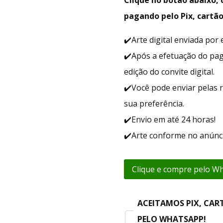
pagando pelo Pix, cartão
✔️Arte digital enviada po
✔️Após a efetuação do pa
edição do convite digital.
✔️Você pode enviar pelas r
sua preferência.
✔️Envio em até 24 horas!
✔️Arte conforme no anúnci
Clique e compre pelo W
ACEITAMOS PIX, CAR
PELO WHATSAPP!