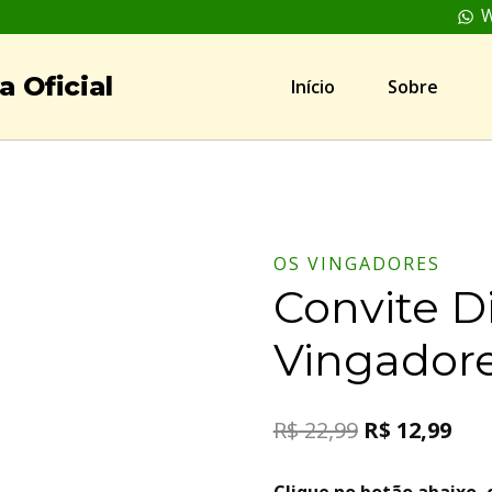
W
 Oficial
Início
Sobre
OS VINGADORES
Convite Di
Vingador
R$
22,99
R$
12,99
Clique no botão abaixo