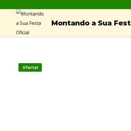
Skip
to
Montando a Sua Festa
content
Oferta!