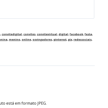
e
,
convitedigital
,
convites
,
convitevirtual
,
digital
,
facebook
,
festa
,
nina
,
menino
,
online
,
osvingadores
,
pinterest
,
pix
,
redessociais
,
uto está em formato JPEG.