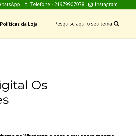
hatsApp
Telefone - 21979907078
Instagram
Pesquise aqui o seu tema
Políticas da Loja
gital Os
es
, chame no Whatsapp e peça o seu agora mesmo