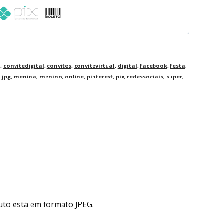
e
,
convitedigital
,
convites
,
convitevirtual
,
digital
,
facebook
,
festa
,
,
jpg
,
menina
,
menino
,
online
,
pinterest
,
pix
,
redessociais
,
super
,
uto está em formato JPEG.