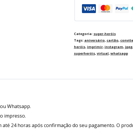
Categoria:
super-heróis
Tags:
aniversário
,
cartão
,
convit
heróis
,
imprimir
,
instagram
,
jpeg
superheróis
,
virtual
,
whatsapp
l ou Whatsapp.
to impresso.
 até 24 horas após confirmação do seu pagamento. O prod