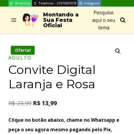
WhatsApp
Telefone - 21979907078
Instagram
Skip
Pesquise
to
Montando a
aqui o seu
Sua Festa
content
Oficial
tema
Oferta!
ADULTO
Convite Digital
Laranja e Rosa
R$
23,99
R$
13,99
Clique no botão abaixo, chame no Whatsapp e
peça o seu agora mesmo pagando pelo Pix,