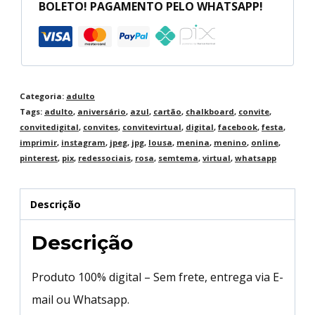
BOLETO! PAGAMENTO PELO WHATSAPP!
Categoria:
adulto
Tags:
adulto
,
aniversário
,
azul
,
cartão
,
chalkboard
,
convite
,
convitedigital
,
convites
,
convitevirtual
,
digital
,
facebook
,
festa
,
imprimir
,
instagram
,
jpeg
,
jpg
,
lousa
,
menina
,
menino
,
online
,
pinterest
,
pix
,
redessociais
,
rosa
,
semtema
,
virtual
,
whatsapp
Descrição
Descrição
Produto 100% digital – Sem frete, entrega via E-
mail ou Whatsapp.