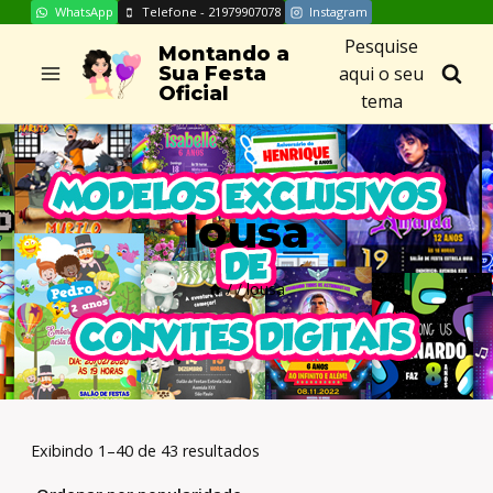
WhatsApp
Telefone - 21979907078
Instagram
Skip
Pesquise
to
Montando a
aqui o seu
Sua Festa
content
Oficial
tema
lousa
/
/
lousa
Exibindo 1–40 de 43 resultados