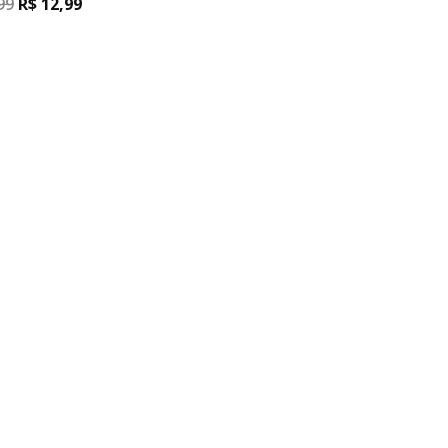
99
R$
12,99