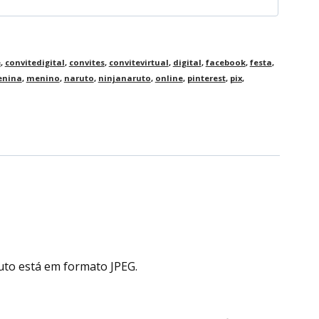
e
,
convitedigital
,
convites
,
convitevirtual
,
digital
,
facebook
,
festa
,
nina
,
menino
,
naruto
,
ninjanaruto
,
online
,
pinterest
,
pix
,
uto está em formato JPEG.