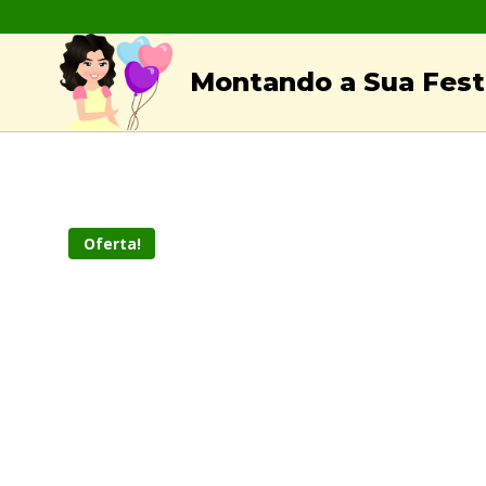
Skip
to
Montando a Sua Festa
content
Oferta!