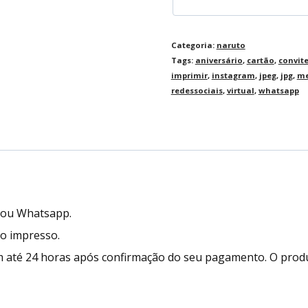
Categoria:
naruto
Tags:
aniversário
,
cartão
,
convit
imprimir
,
instagram
,
jpeg
,
jpg
,
me
redessociais
,
virtual
,
whatsapp
l ou Whatsapp.
to impresso.
 até 24 horas após confirmação do seu pagamento. O prod