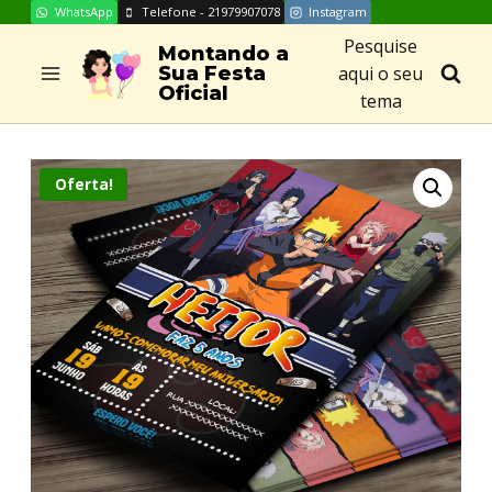
WhatsApp
Telefone - 21979907078
Instagram
Skip
Pesquise
to
Montando a
aqui o seu
Sua Festa
content
Oficial
tema
Oferta!