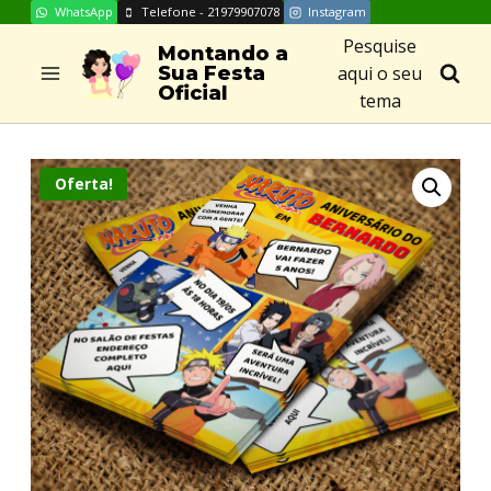
WhatsApp
Telefone - 21979907078
Instagram
Skip
Pesquise
to
Montando a
aqui o seu
Sua Festa
content
Oficial
tema
Oferta!