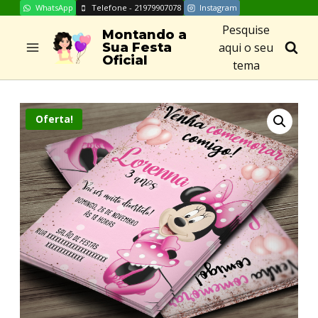
WhatsApp
Telefone - 21979907078
Instagram
Skip
Pesquise
to
Montando a
aqui o seu
Sua Festa
content
Oficial
tema
Oferta!