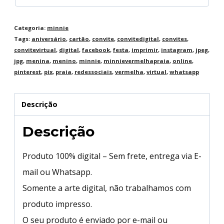
Categoria:
minnie
Tags:
aniversário
,
cartão
,
convite
,
convitedigital
,
convites
,
convitevirtual
,
digital
,
facebook
,
festa
,
imprimir
,
instagram
,
jpeg
,
jpg
,
menina
,
menino
,
minnie
,
minnievermelhapraia
,
online
,
pinterest
,
pix
,
praia
,
redessociais
,
vermelha
,
virtual
,
whatsapp
Descrição
Descrição
Produto 100% digital – Sem frete, entrega via E-
mail ou Whatsapp.
Somente a arte digital, não trabalhamos com
produto impresso.
O seu produto é enviado por e-mail ou