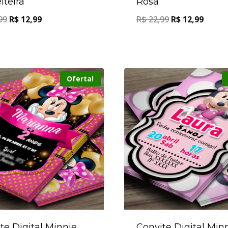
iteira
Rosa
99
R$
12,99
R$
22,99
R$
12,99
Oferta!
te Digital Minnie
Convite Digital Min