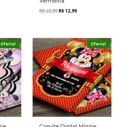
Vermelha
R$
22,99
R$
12,99
Oferta!
Oferta!
nie
Convite Digital Minnie