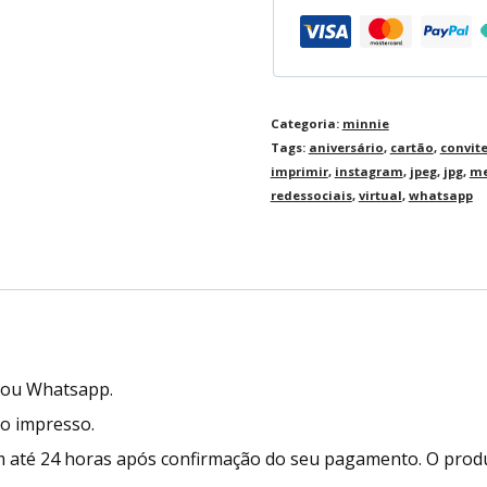
Categoria:
minnie
Tags:
aniversário
,
cartão
,
convit
imprimir
,
instagram
,
jpeg
,
jpg
,
me
redessociais
,
virtual
,
whatsapp
l ou Whatsapp.
to impresso.
 até 24 horas após confirmação do seu pagamento. O prod