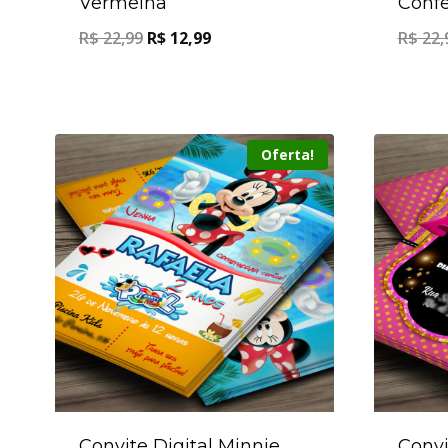
Vermelha
Confe
R$
22,99
R$
12,99
R$
22,
Oferta!
Convite Digital Minnie
Convi