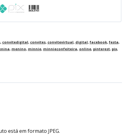
e
,
convitedigital
,
convites
,
convitevirtual
,
digital
,
facebook
,
festa
,
nina
,
menino
,
minnie
,
minnieconfeiteira
,
online
,
pinterest
,
pix
,
uto está em formato JPEG.