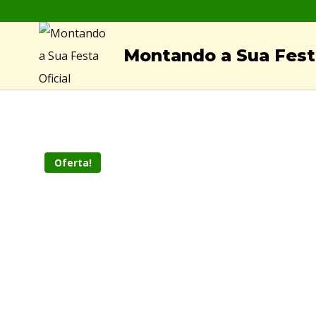
Skip
to
Montando a Sua Festa
content
Oferta!