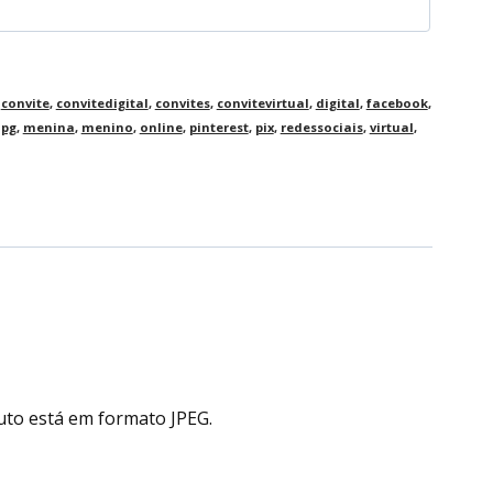
,
convite
,
convitedigital
,
convites
,
convitevirtual
,
digital
,
facebook
,
jpg
,
menina
,
menino
,
online
,
pinterest
,
pix
,
redessociais
,
virtual
,
uto está em formato JPEG.