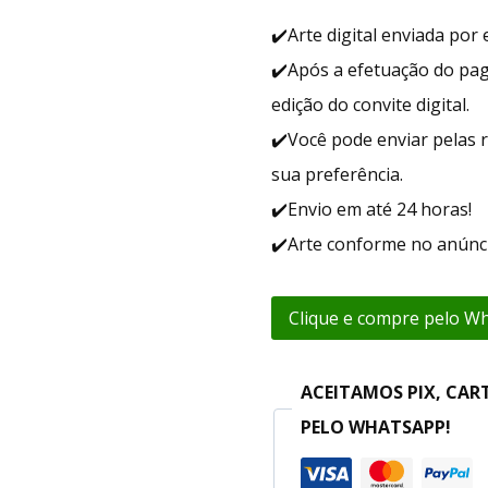
✔️Arte digital enviada po
✔️Após a efetuação do pa
edição do convite digital.
✔️Você pode enviar pelas r
sua preferência.
✔️Envio em até 24 horas!
✔️Arte conforme no anúnci
Clique e compre pelo W
ACEITAMOS PIX, CAR
PELO WHATSAPP!