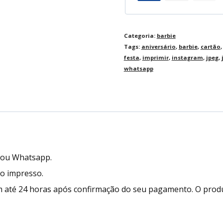
Categoria:
barbie
Tags:
aniversário
,
barbie
,
cartão
festa
,
imprimir
,
instagram
,
jpeg
,
whatsapp
l ou Whatsapp.
to impresso.
 até 24 horas após confirmação do seu pagamento. O prod