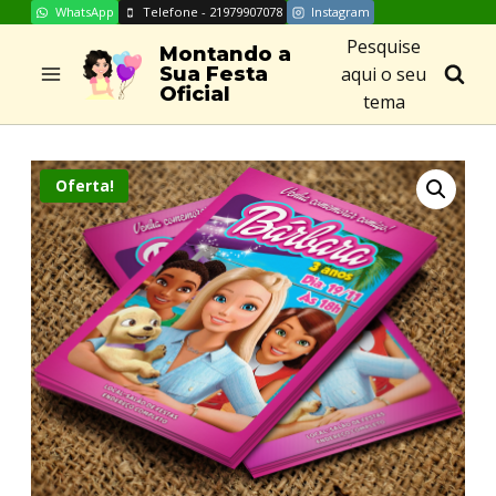
WhatsApp
Telefone - 21979907078
Instagram
Skip
Pesquise
to
Montando a
aqui o seu
Sua Festa
content
Oficial
tema
Oferta!