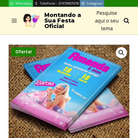
WhatsApp
Telefone - 21979907078
Instagram
Skip
Pesquise
to
Montando a
aqui o seu
Sua Festa
content
Oficial
tema
Oferta!