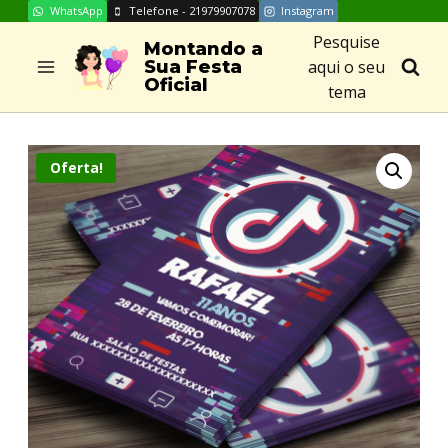
WhatsApp
Telefone - 21979907078
Instagram
Skip
Pesquise
to
Montando a
aqui o seu
Sua Festa
content
Oficial
tema
Oferta!