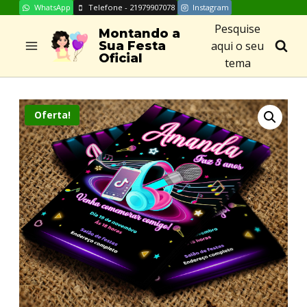
WhatsApp
Telefone - 21979907078
Instagram
Skip
Pesquise
to
Montando a
aqui o seu
Sua Festa
content
Oficial
tema
Oferta!