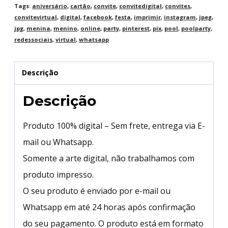
Tags:
aniversário
,
cartão
,
convite
,
convitedigital
,
convites
,
convitevirtual
,
digital
,
facebook
,
festa
,
imprimir
,
instagram
,
jpeg
,
jpg
,
menina
,
menino
,
online
,
party
,
pinterest
,
pix
,
pool
,
poolparty
,
redessociais
,
virtual
,
whatsapp
Descrição
Descrição
Produto 100% digital – Sem frete, entrega via E-
mail ou Whatsapp.
Somente a arte digital, não trabalhamos com
produto impresso.
O seu produto é enviado por e-mail ou
Whatsapp em até 24 horas após confirmação
do seu pagamento. O produto está em formato