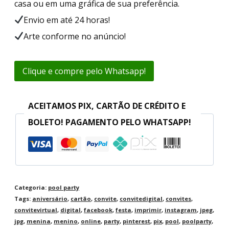
casa ou em uma gráfica de sua preferência.
Envio em até 24 horas!
Arte conforme no anúncio!
Clique e compre pelo Whatsapp!
ACEITAMOS PIX, CARTÃO DE CRÉDITO E
BOLETO! PAGAMENTO PELO WHATSAPP!
Categoria:
pool party
Tags:
aniversário
,
cartão
,
convite
,
convitedigital
,
convites
,
convitevirtual
,
digital
,
facebook
,
festa
,
imprimir
,
instagram
,
jpeg
,
jpg
,
menina
,
menino
,
online
,
party
,
pinterest
,
pix
,
pool
,
poolparty
,