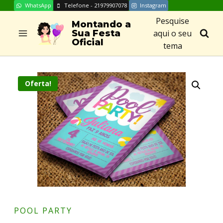
WhatsApp
Telefone - 21979907078
Instagram
Skip
Pesquise
to
Montando a
aqui o seu
Sua Festa
content
Oficial
tema
Oferta!
POOL PARTY