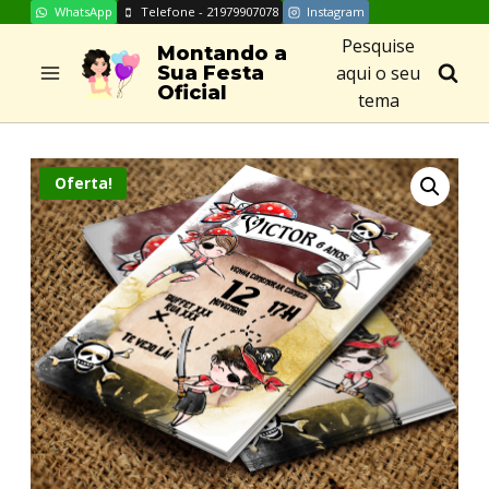
WhatsApp
Telefone - 21979907078
Instagram
Skip
Pesquise
to
Montando a
aqui o seu
Sua Festa
content
Oficial
tema
Oferta!