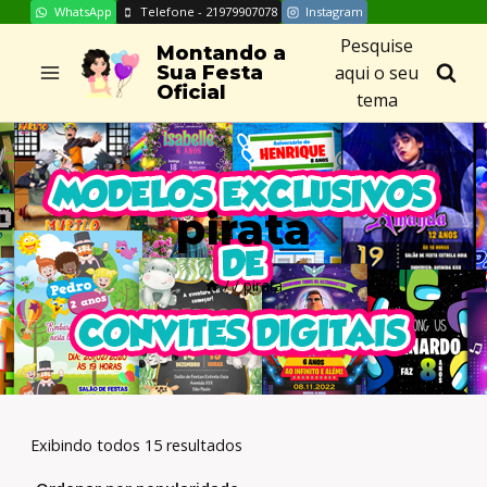
WhatsApp
Telefone - 21979907078
Instagram
Skip
Pesquise
to
Montando a
aqui o seu
Sua Festa
content
Oficial
tema
pirata
/
/
pirata
Exibindo todos 15 resultados