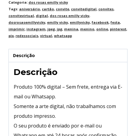
Categoria:
dos rosas emilly vicky
Tags:
aniversário
,
cartão
,
convite
,
convitedigital
,
convites
,
convitevirtual
,
digital
,
dos rosas emilly vicky
,
dosrosasemillyvicky
,
emilly vicky
,
emillyvicky
,
facebook
,
festa
,
imprimir
,
instagram
,
jpeg
,
jpg
,
menina
,
menino
,
online
,
pinterest
,
pix
,
redessociais
,
virtual
,
whatsapp
Descrição
Descrição
Produto 100% digital – Sem frete, entrega via E-
mail ou Whatsapp.
Somente a arte digital, não trabalhamos com
produto impresso.
O seu produto é enviado por e-mail ou
Whatsapp em até 24 horas após confirmação