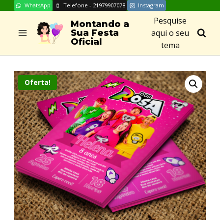
WhatsApp
Telefone - 21979907078
Instagram
Skip
Pesquise
to
Montando a
aqui o seu
Sua Festa
content
Oficial
tema
Oferta!