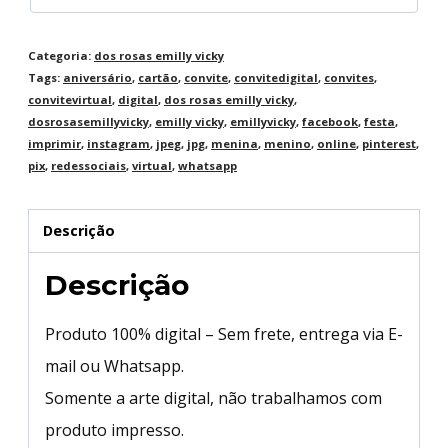
Categoria:
dos rosas emilly vicky
Tags:
aniversário
,
cartão
,
convite
,
convitedigital
,
convites
,
convitevirtual
,
digital
,
dos rosas emilly vicky
,
dosrosasemillyvicky
,
emilly vicky
,
emillyvicky
,
facebook
,
festa
,
imprimir
,
instagram
,
jpeg
,
jpg
,
menina
,
menino
,
online
,
pinterest
,
pix
,
redessociais
,
virtual
,
whatsapp
Descrição
Descrição
Produto 100% digital – Sem frete, entrega via E-
mail ou Whatsapp.
Somente a arte digital, não trabalhamos com
produto impresso.