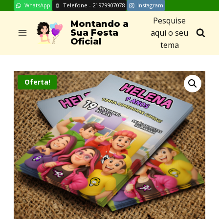
WhatsApp
Telefone - 21979907078
Instagram
Skip
Pesquise
to
Montando a
aqui o seu
Sua Festa
content
Oficial
tema
Oferta!