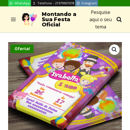
WhatsApp
Telefone - 21979907078
Instagram
Skip
Pesquise
to
Montando a
aqui o seu
Sua Festa
content
Oficial
tema
Oferta!