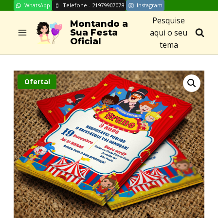
WhatsApp
Telefone - 21979907078
Instagram
Skip
Pesquise
to
Montando a
aqui o seu
Sua Festa
content
Oficial
tema
Oferta!