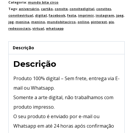
Categoria:
mundo bita circo
Tags:
aniversário
,
cartão
,
convite
,
convitedigital
,
convites
,
convitevirtual
,
digital
,
facebook
,
festa
,
imprimir
,
instagram
,
jpeg
,
jpg
,
menina
,
menino
,
mundobitacirco
,
online
,
pinterest
,
pix
,
redessociais
,
virtual
,
whatsapp
Descrição
Descrição
Produto 100% digital – Sem frete, entrega via E-
mail ou Whatsapp.
Somente a arte digital, não trabalhamos com
produto impresso.
O seu produto é enviado por e-mail ou
Whatsapp em até 24 horas após confirmação