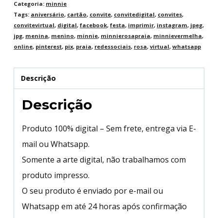
Categoria:
minnie
Tags:
aniversário
,
cartão
,
convite
,
convitedigital
,
convites
,
convitevirtual
,
digital
,
facebook
,
festa
,
imprimir
,
instagram
,
jpeg
,
jpg
,
menina
,
menino
,
minnie
,
minnierosapraia
,
minnievermelha
,
online
,
pinterest
,
pix
,
praia
,
redessociais
,
rosa
,
virtual
,
whatsapp
Descrição
Descrição
Produto 100% digital – Sem frete, entrega via E-
mail ou Whatsapp.
Somente a arte digital, não trabalhamos com
produto impresso.
O seu produto é enviado por e-mail ou
Whatsapp em até 24 horas após confirmação