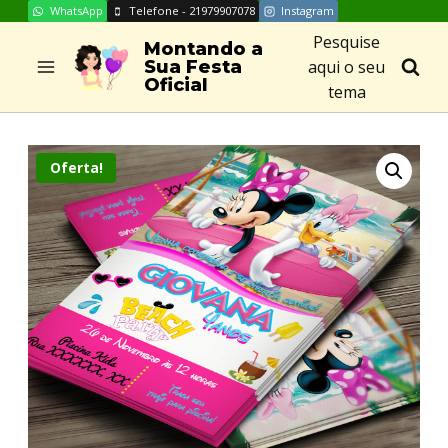
WhatsApp
Telefone - 21979907078
Instagram
Skip
Pesquise
to
Montando a
aqui o seu
Sua Festa
content
Oficial
tema
Oferta!