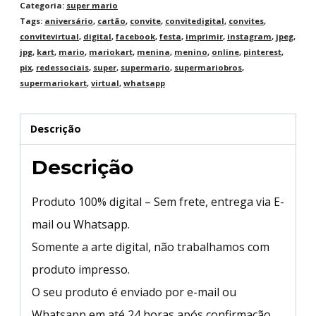
Categoria:
super mario
Tags:
aniversário
,
cartão
,
convite
,
convitedigital
,
convites
,
convitevirtual
,
digital
,
facebook
,
festa
,
imprimir
,
instagram
,
jpeg
,
jpg
,
kart
,
mario
,
mariokart
,
menina
,
menino
,
online
,
pinterest
,
pix
,
redessociais
,
super
,
supermario
,
supermariobros
,
supermariokart
,
virtual
,
whatsapp
Descrição
Descrição
Produto 100% digital – Sem frete, entrega via E-
mail ou Whatsapp.
Somente a arte digital, não trabalhamos com
produto impresso.
O seu produto é enviado por e-mail ou
Whatsapp em até 24 horas após confirmação