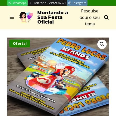
WhatsApp
Telefone - 21979907078
Instagram
Skip
Pesquise
to
Montando a
aqui o seu
Sua Festa
content
Oficial
tema
Oferta!