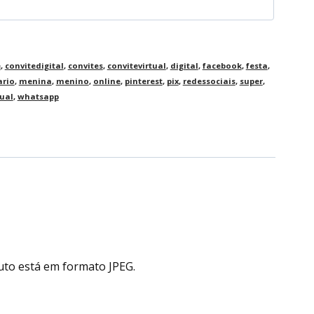
e
,
convitedigital
,
convites
,
convitevirtual
,
digital
,
facebook
,
festa
,
rio
,
menina
,
menino
,
online
,
pinterest
,
pix
,
redessociais
,
super
,
tual
,
whatsapp
uto está em formato JPEG.