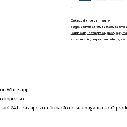
Categoria:
super mario
Tags:
aniversário
,
cartão
,
convit
imprimir
,
instagram
,
jpeg
,
jpg
,
ma
supermario
,
supermariobros
,
vir
l ou Whatsapp.
to impresso.
 até 24 horas após confirmação do seu pagamento. O prod