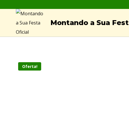
Skip
to
Montando a Sua Festa
content
Oferta!