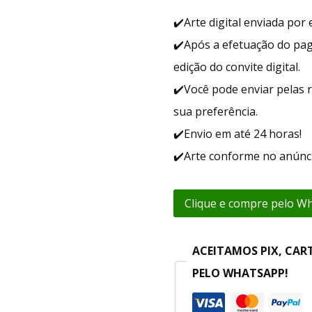
✔️Arte digital enviada po
✔️Após a efetuação do pa
edição do convite digital.
✔️Você pode enviar pelas r
sua preferência.
✔️Envio em até 24 horas!
✔️Arte conforme no anúnci
Clique e compre pelo W
ACEITAMOS PIX, CAR
PELO WHATSAPP!