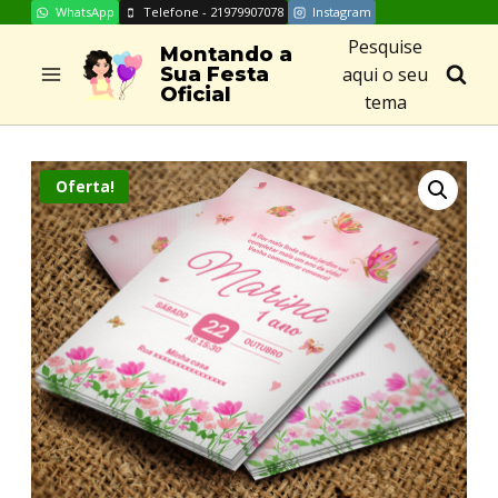
WhatsApp
Telefone - 21979907078
Instagram
Skip
Pesquise
to
Montando a
aqui o seu
Sua Festa
content
Oficial
tema
Oferta!