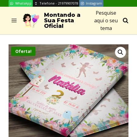
WhatsApp
Telefone - 21979907078
Instagram
Skip
Pesquise
to
Montando a
aqui o seu
Sua Festa
content
Oficial
tema
Oferta!