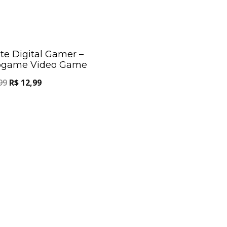
Oferta!
te Digital Gamer –
ogame Video Game
99
R$
12,99