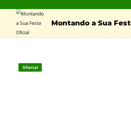
Skip
to
Montando a Sua Festa
content
Oferta!