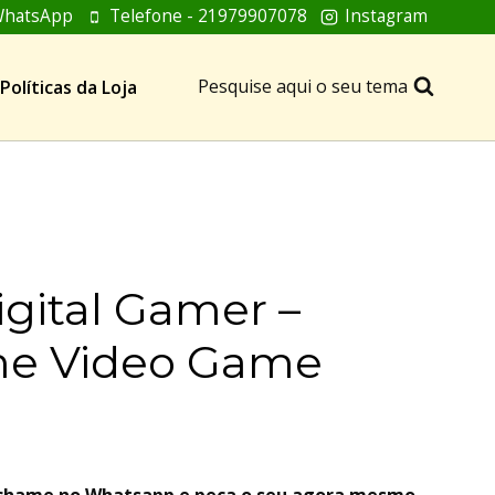
hatsApp
Telefone - 21979907078
Instagram
Pesquise aqui o seu tema
Políticas da Loja
igital Gamer –
e Video Game
, chame no Whatsapp e peça o seu agora mesmo