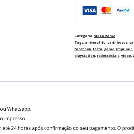
Categoria:
video game
Tags:
aniversário
,
carinhosos
,
ca
facebook
,
festa
,
game
,
imprimir
,
playstation
,
redessociais
,
video
,
l ou Whatsapp.
to impresso.
 até 24 horas após confirmação do seu pagamento. O prod