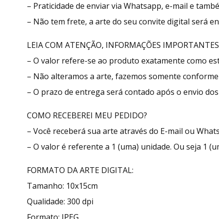
– Praticidade de enviar via Whatsapp, e-mail e tamb
– Não tem frete, a arte do seu convite digital será 
LEIA COM ATENÇÃO, INFORMAÇÕES IMPORTANTES
– O valor refere-se ao produto exatamente como e
– Não alteramos a arte, fazemos somente conforme 
– O prazo de entrega será contado após o envio dos 
COMO RECEBEREI MEU PEDIDO?
– Você receberá sua arte através do E-mail ou What
– O valor é referente a 1 (uma) unidade. Ou seja 1 (u
FORMATO DA ARTE DIGITAL:
Tamanho: 10x15cm
Qualidade: 300 dpi
Formato: JPEG