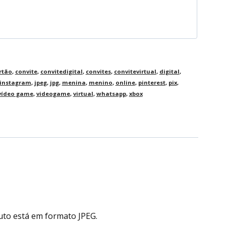
rtão
,
convite
,
convitedigital
,
convites
,
convitevirtual
,
digital
,
instagram
,
jpeg
,
jpg
,
menina
,
menino
,
online
,
pinterest
,
pix
,
vídeo game
,
videogame
,
virtual
,
whatsapp
,
xbox
uto está em formato JPEG.