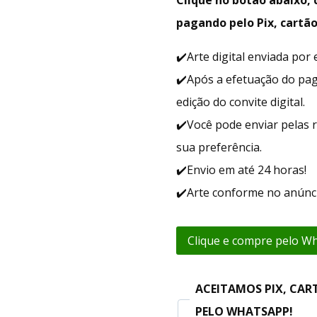
pagando pelo Pix, cartão
✔️Arte digital enviada po
✔️Após a efetuação do pa
edição do convite digital.
✔️Você pode enviar pelas r
sua preferência.
✔️Envio em até 24 horas!
✔️Arte conforme no anúnci
Clique e compre pelo W
ACEITAMOS PIX, CAR
PELO WHATSAPP!