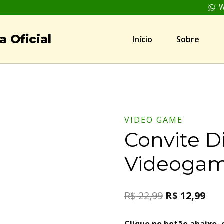
W
 Oficial
Início
Sobre
VIDEO GAME
Convite D
Videogam
R$
22,99
R$
12,99
Clique no botão abaixo