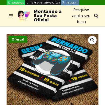
WhatsApp
Telefone - 21979907078
Instagram
Skip
Pesquise
to
Montando a
aqui o seu
Sua Festa
content
Oficial
tema
Oferta!