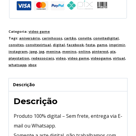
Categoria:
video game
Tags:
aniversário
,
carinhosos
,
cartão
,
convite
,
convitedigital
,
convites
,
convitevirtual
,
digital
,
facebook
,
festa
,
game
,
imprimir
,
instagram
,
jpeg
,
jpg
,
menina
,
menino
,
online
,
pinterest
,
pix
,
playstation
,
redessociais
,
video
,
vídeo game
,
videogame
,
virtual
,
whatsapp
,
xbox
Descrição
Descrição
Produto 100% digital – Sem frete, entrega via E-
mail ou Whatsapp.
Somente a arte digital, não trabalhamos com