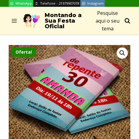
WhatsApp
Telefone - 21979907078
Instagram
Skip
Pesquise
to
Montando a
aqui o seu
Sua Festa
content
Oficial
tema
Oferta!