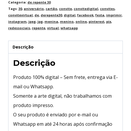
Categoria:
de repente 30
Tags:
30
,
aniversário
,
cartão
,
convite
,
convitedigital
,
convites
,
convitevirtual
,
de
,
derepente30
,
digital
,
facebook
,
festa
,
imprimir
,
instagram
,
jpeg
,
jpg
,
menina
,
menino
,
online
,
pinterest
,
pix
,
redessociais
,
repente
,
virtual
,
whatsapp
Descrição
Descrição
Produto 100% digital – Sem frete, entrega via E-
mail ou Whatsapp.
Somente a arte digital, não trabalhamos com
produto impresso.
O seu produto é enviado por e-mail ou
Whatsapp em até 24 horas após confirmação