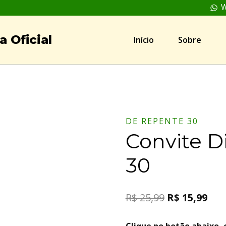
W
 Oficial
Início
Sobre
DE REPENTE 30
Convite D
30
R$
25,99
R$
15,99
Clique no botão abaixo