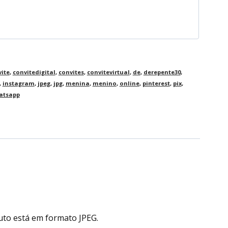
ite
,
convitedigital
,
convites
,
convitevirtual
,
de
,
derepente30
,
,
instagram
,
jpeg
,
jpg
,
menina
,
menino
,
online
,
pinterest
,
pix
,
atsapp
uto está em formato JPEG.