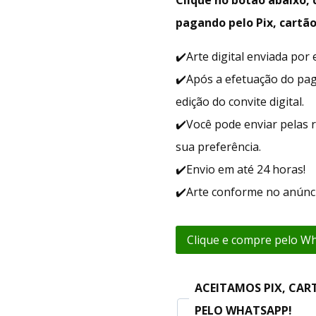
pagando pelo Pix, cartão
✔️Arte digital enviada po
✔️Após a efetuação do pa
edição do convite digital.
✔️Você pode enviar pelas r
sua preferência.
✔️Envio em até 24 horas!
✔️Arte conforme no anúnci
Clique e compre pelo W
ACEITAMOS PIX, CAR
PELO WHATSAPP!