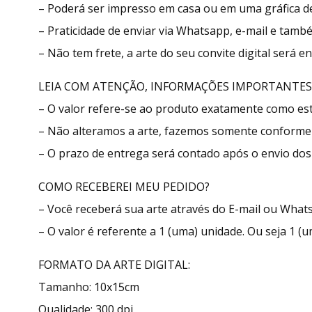
– Poderá ser impresso em casa ou em uma gráfica de
– Praticidade de enviar via Whatsapp, e-mail e tamb
– Não tem frete, a arte do seu convite digital será 
LEIA COM ATENÇÃO, INFORMAÇÕES IMPORTANTES
– O valor refere-se ao produto exatamente como e
– Não alteramos a arte, fazemos somente conforme 
– O prazo de entrega será contado após o envio dos 
COMO RECEBEREI MEU PEDIDO?
– Você receberá sua arte através do E-mail ou What
– O valor é referente a 1 (uma) unidade. Ou seja 1 (u
FORMATO DA ARTE DIGITAL:
Tamanho: 10x15cm
Qualidade: 300 dpi