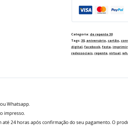
Categoria:
de repente 30
Tags:
30
,
aniversário
,
cartão
,
conv
digital
,
facebook
,
festa
,
imprimir
redessociais
,
repente
,
virtual
,
wh
l ou Whatsapp.
to impresso.
 até 24 horas após confirmação do seu pagamento. O prod