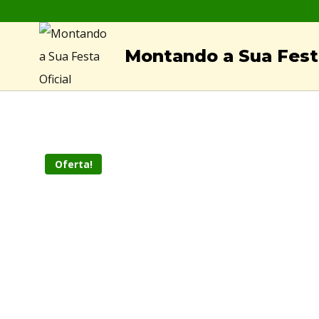
Skip
to
Montando a Sua Festa
content
Oferta!