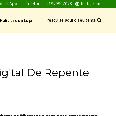
hatsApp
Telefone - 21979907078
Instagram
Pesquise aqui o seu tema
Políticas da Loja
igital De Repente
, chame no Whatsapp e peça o seu agora mesmo