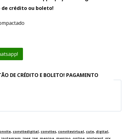
 de crédito ou boleto!
compactado
hatsapp!
TÃO DE CRÉDITO E BOLETO! PAGAMENTO
onvite
,
convitedigital
,
convites
,
convitevirtual
,
cute
,
digital
,
,
instagram
,
jpeg
,
jpg
,
menina
,
menino
,
online
,
pinterest
,
pix
,