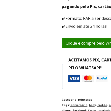
pagando pelo Pix, cartão
✔️Formato: RAR a ser des
✔️Envio em até 24 horas!
Clique e compre pelo W
ACEITAMOS PIX, CAR
PELO WHATSAPP!
Categoria:
princesas
Tags:
aniversário
,
baby
,
cartão
,
c
disney
,
facebook
,
festa
,
imprimir