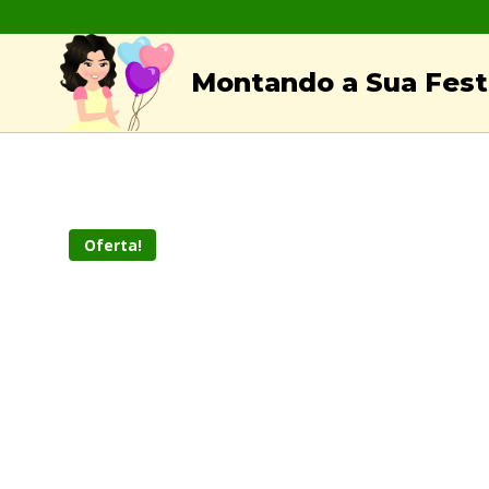
Skip
to
Montando a Sua Festa
content
Oferta!