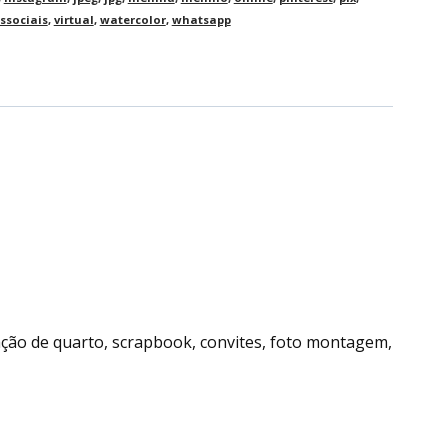
ssociais
,
virtual
,
watercolor
,
whatsapp
ração de quarto, scrapbook, convites, foto montagem,