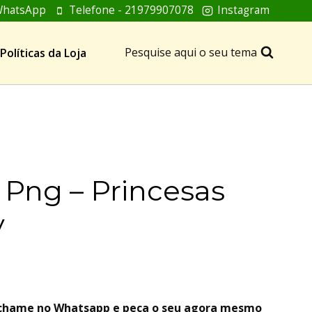
hatsApp
Telefone - 21979907078
Instagram
Pesquise aqui o seu tema
Políticas da Loja
l Png – Princesas
y
, chame no Whatsapp e peça o seu agora mesmo