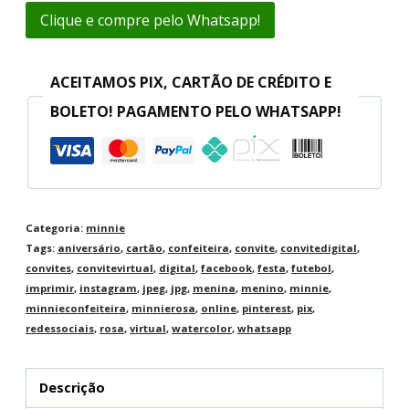
Clique e compre pelo Whatsapp!
ACEITAMOS PIX, CARTÃO DE CRÉDITO E
BOLETO! PAGAMENTO PELO WHATSAPP!
Categoria:
minnie
Tags:
aniversário
,
cartão
,
confeiteira
,
convite
,
convitedigital
,
convites
,
convitevirtual
,
digital
,
facebook
,
festa
,
futebol
,
imprimir
,
instagram
,
jpeg
,
jpg
,
menina
,
menino
,
minnie
,
minnieconfeiteira
,
minnierosa
,
online
,
pinterest
,
pix
,
redessociais
,
rosa
,
virtual
,
watercolor
,
whatsapp
Descrição