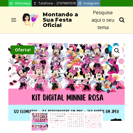
WhatsApp
Telefone - 21979907078
Instagram
Skip
Pesquise
to
Montando a
aqui o seu
Sua Festa
content
Oficial
tema
Oferta!