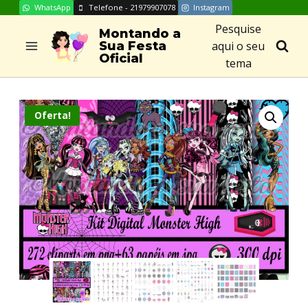
WhatsApp
Telefone - 21979907078
Instagram
Skip
Pesquise
to
Montando a
aqui o seu
Sua Festa
content
Oficial
tema
Oferta!