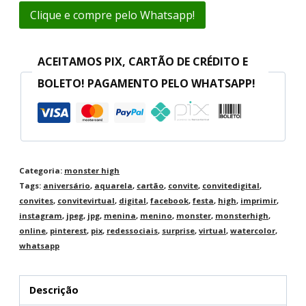
Clique e compre pelo Whatsapp!
ACEITAMOS PIX, CARTÃO DE CRÉDITO E
BOLETO! PAGAMENTO PELO WHATSAPP!
Categoria:
monster high
Tags:
aniversário
,
aquarela
,
cartão
,
convite
,
convitedigital
,
convites
,
convitevirtual
,
digital
,
facebook
,
festa
,
high
,
imprimir
,
instagram
,
jpeg
,
jpg
,
menina
,
menino
,
monster
,
monsterhigh
,
online
,
pinterest
,
pix
,
redessociais
,
surprise
,
virtual
,
watercolor
,
whatsapp
Descrição