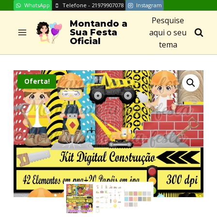
WhatsApp
Telefone - 21979907078
Instagram
Skip
Pesquise
to
Montando a
aqui o seu
Sua Festa
content
Oficial
tema
Oferta!