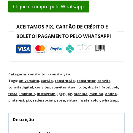
Clique e compre pelo Whatsapp!
ACEITAMOS PIX, CARTÃO DE CRÉDITO E
BOLETO! PAGAMENTO PELO WHATSAPP!
Categoria:
construtor - construção
Tags:
aniversário
,
cartão
,
construção
,
construtor
,
convite
,
convitedigital
,
convites
,
convitevirtual
,
cute
,
digital
,
facebook
,
festa
,
imprimir
,
instagram
,
jpeg
,
jpg
,
menina
,
menino
,
online
,
pinterest
,
pix
,
redessociais
,
rosa
,
virtual
,
watercolor
,
whatsapp
Descrição