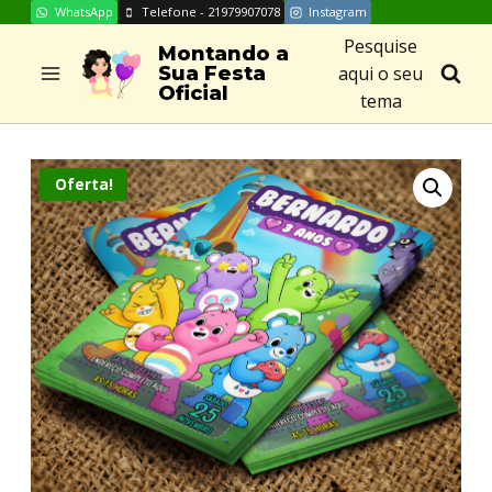
WhatsApp
Telefone - 21979907078
Instagram
Skip
Pesquise
to
Montando a
aqui o seu
Sua Festa
content
Oficial
tema
Oferta!