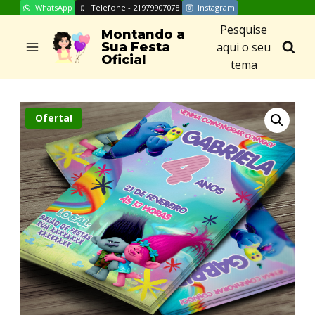
WhatsApp
Telefone - 21979907078
Instagram
Skip
Pesquise
to
Montando a
aqui o seu
Sua Festa
content
Oficial
tema
Oferta!