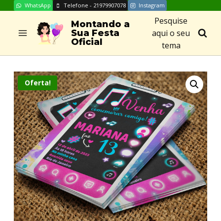
WhatsApp
Telefone - 21979907078
Instagram
Skip
Pesquise
to
Montando a
aqui o seu
Sua Festa
content
Oficial
tema
Oferta!