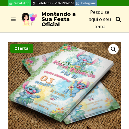
WhatsApp
Telefone - 21979907078
Instagram
Skip
Pesquise
to
Montando a
aqui o seu
Sua Festa
content
Oficial
tema
Oferta!