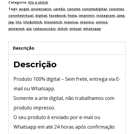
Categoria:
lilo e stitch
Tags:
angel
,
aniversário
,
cartão
,
convite
,
convitedigital
,
convites
,
convitevirtual
,
digital
,
facebook
,
festa
,
imprimir
,
instagram
,
jpeg
,
jpg
,
lilo
,
lilo&stitch
,
liloestitch
,
menina
,
menino
,
online
,
pinterest
,
pix
,
redessociais
,
stitch
,
virtual
,
whatsapp
Descrição
Descrição
Produto 100% digital – Sem frete, entrega via E-
mail ou Whatsapp.
Somente a arte digital, não trabalhamos com
produto impresso.
O seu produto é enviado por e-mail ou
Whatsapp em até 24 horas após confirmação