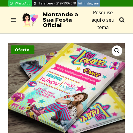
WhatsApp
Telefone - 21979907078
Instagram
Skip
Pesquise
to
Montando a
aqui o seu
Sua Festa
content
Oficial
tema
Oferta!