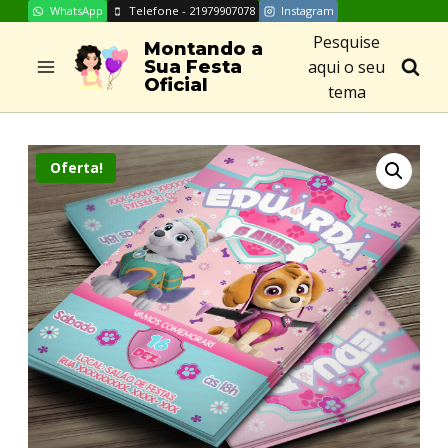
WhatsApp
Telefone - 21979907078
Instagram
Skip
Pesquise
to
Montando a
aqui o seu
Sua Festa
content
Oficial
tema
Oferta!