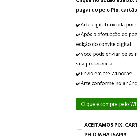
pagando pelo Pix, cartão
✔️Arte digital enviada po
✔️Após a efetuação do pa
edição do convite digital.
✔️Você pode enviar pelas r
sua preferência.
✔️Envio em até 24 horas!
✔️Arte conforme no anúnci
Clique e compre pelo W
ACEITAMOS PIX, CAR
PELO WHATSAPP!