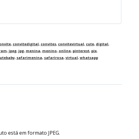
onvite
,
convitedigital
,
convites
,
convitevirtual
,
cute
,
digital
,
gram
,
jpeg
,
jpg
,
menina
,
menino
,
online
,
pinterest
,
pix
,
cutebaby
,
safarimenina
,
safarirosa
,
virtual
,
whatsapp
uto está em formato JPEG.