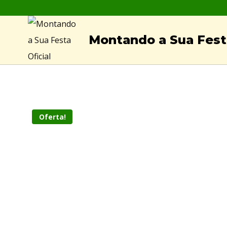
Skip
to
Montando a Sua Festa
content
Oferta!