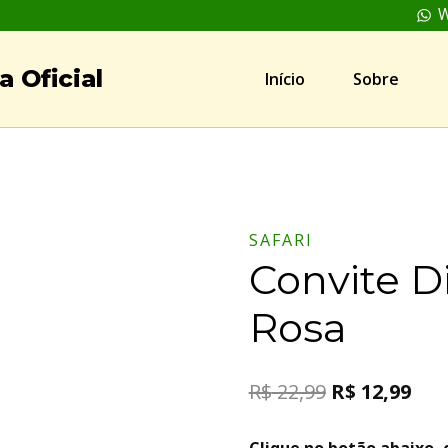
W
 Oficial
Início
Sobre
SAFARI
Convite Di
Rosa
R$
22,99
R$
12,99
Clique no botão abaixo