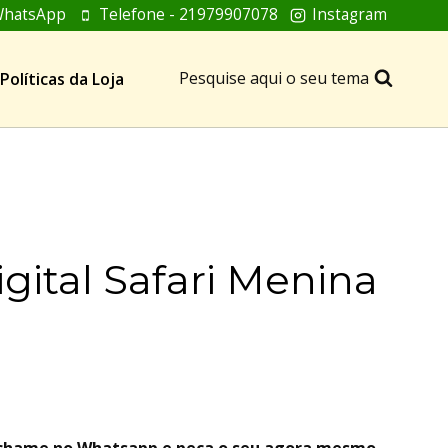
hatsApp
Telefone - 21979907078
Instagram
Pesquise aqui o seu tema
Políticas da Loja
gital Safari Menina
, chame no Whatsapp e peça o seu agora mesmo