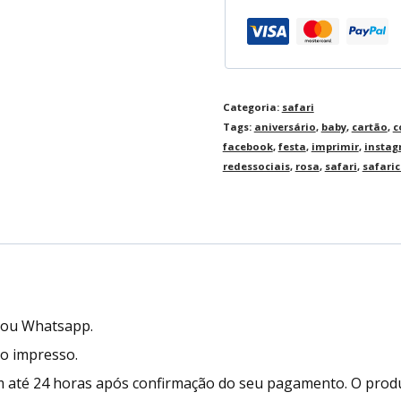
Categoria:
safari
Tags:
aniversário
,
baby
,
cartão
,
c
facebook
,
festa
,
imprimir
,
insta
redessociais
,
rosa
,
safari
,
safari
l ou Whatsapp.
to impresso.
 até 24 horas após confirmação do seu pagamento. O prod