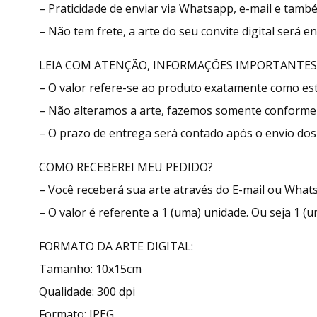
– Praticidade de enviar via Whatsapp, e-mail e tamb
– Não tem frete, a arte do seu convite digital será 
LEIA COM ATENÇÃO, INFORMAÇÕES IMPORTANTES
– O valor refere-se ao produto exatamente como e
– Não alteramos a arte, fazemos somente conforme 
– O prazo de entrega será contado após o envio dos 
COMO RECEBEREI MEU PEDIDO?
– Você receberá sua arte através do E-mail ou What
– O valor é referente a 1 (uma) unidade. Ou seja 1 (u
FORMATO DA ARTE DIGITAL:
Tamanho: 10x15cm
Qualidade: 300 dpi
Formato: JPEG