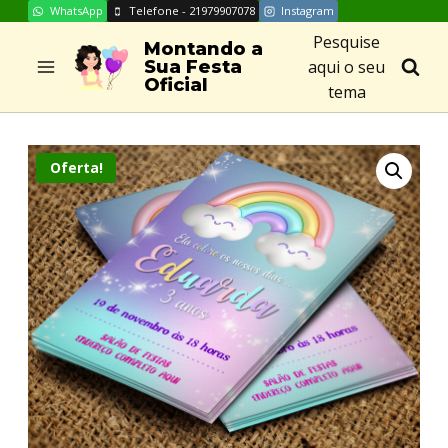
WhatsApp
Telefone - 21979907078
Instagram
Skip
Pesquise
to
Montando a
aqui o seu
Sua Festa
content
Oficial
tema
Oferta!