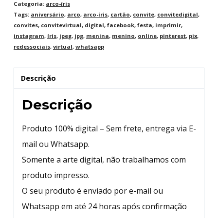
Categoria:
arco-íris
Tags:
aniversário
,
arco
,
arco-íris
,
cartão
,
convite
,
convitedigital
,
convites
,
convitevirtual
,
digital
,
facebook
,
festa
,
imprimir
,
instagram
,
íris
,
jpeg
,
jpg
,
menina
,
menino
,
online
,
pinterest
,
pix
,
redessociais
,
virtual
,
whatsapp
Descrição
Descrição
Produto 100% digital – Sem frete, entrega via E-
mail ou Whatsapp.
Somente a arte digital, não trabalhamos com
produto impresso.
O seu produto é enviado por e-mail ou
Whatsapp em até 24 horas após confirmação