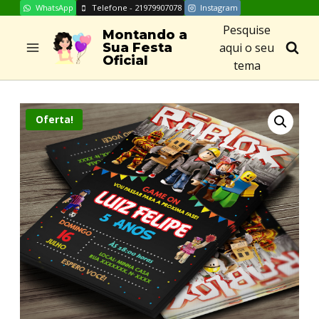
WhatsApp
Telefone - 21979907078
Instagram
Skip
Pesquise
to
Montando a
aqui o seu
Sua Festa
content
Oficial
tema
Oferta!