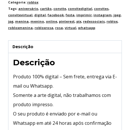
Categoria:
roblox
Tags:
aniversário
,
cartão
,
convite
,
convitedigital
,
convites
,
convitevirtual
,
digital
,
facebook
,
festa
,
imprimir
,
instagram
,
jpeg
,
jpg
,
menina
,
menino
,
online
,
pinterest
,
pix
,
redessociais
,
roblox
,
robloxmenina
,
robloxrosa
,
rosa
,
virtual
,
whatsapp
Descrição
Descrição
Produto 100% digital – Sem frete, entrega via E-
mail ou Whatsapp.
Somente a arte digital, não trabalhamos com
produto impresso.
O seu produto é enviado por e-mail ou
Whatsapp em até 24 horas após confirmação