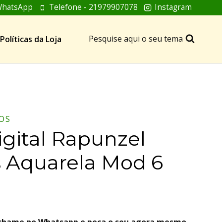
hatsApp
Telefone - 21979907078
Instagram
Pesquise aqui o seu tema
Políticas da Loja
OS
igital Rapunzel
 Aquarela Mod 6
, chame no Whatsapp e peça o seu agora mesmo