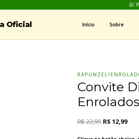
W
 Oficial
Início
Sobre
RAPUNZEL/ENROLAD
Convite D
Enrolados
R$
22,99
R$
12,99
Clique no botão abaixo