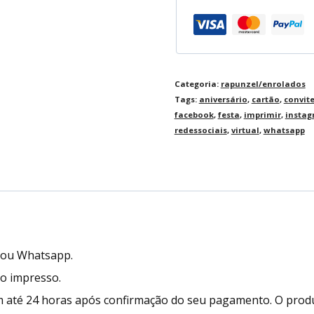
Categoria:
rapunzel/enrolados
Tags:
aniversário
,
cartão
,
convit
facebook
,
festa
,
imprimir
,
insta
redessociais
,
virtual
,
whatsapp
l ou Whatsapp.
to impresso.
 até 24 horas após confirmação do seu pagamento. O prod