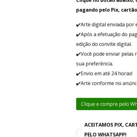
pagando pelo Pix, cartão
✔️Arte digital enviada po
✔️Após a efetuação do pa
edição do convite digital.
✔️Você pode enviar pelas r
sua preferência.
✔️Envio em até 24 horas!
✔️Arte conforme no anúnci
Clique e compre pelo W
ACEITAMOS PIX, CAR
PELO WHATSAPP!