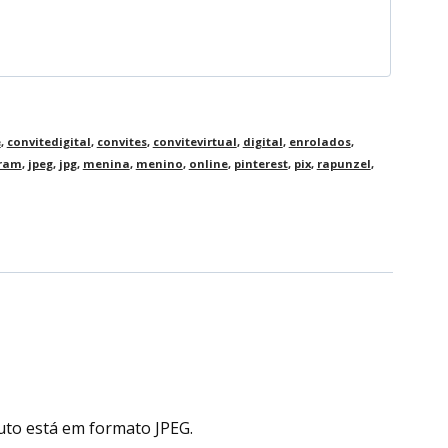
e
,
convitedigital
,
convites
,
convitevirtual
,
digital
,
enrolados
,
gram
,
jpeg
,
jpg
,
menina
,
menino
,
online
,
pinterest
,
pix
,
rapunzel
,
uto está em formato JPEG.