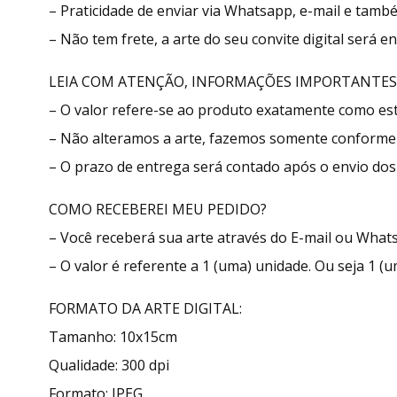
– Praticidade de enviar via Whatsapp, e-mail e tamb
– Não tem frete, a arte do seu convite digital será 
LEIA COM ATENÇÃO, INFORMAÇÕES IMPORTANTES
– O valor refere-se ao produto exatamente como e
– Não alteramos a arte, fazemos somente conforme 
– O prazo de entrega será contado após o envio dos 
COMO RECEBEREI MEU PEDIDO?
– Você receberá sua arte através do E-mail ou What
– O valor é referente a 1 (uma) unidade. Ou seja 1 (u
FORMATO DA ARTE DIGITAL:
Tamanho: 10x15cm
Qualidade: 300 dpi
Formato: JPEG