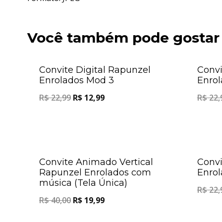
Você também pode gostar
Oferta!
Convite Digital Rapunzel
Convi
Enrolados Mod 3
Enrol
R$
22,99
R$
12,99
R$
22,
Oferta!
Convite Animado Vertical
Convi
Rapunzel Enrolados com
Enro
música (Tela Única)
R$
22,
R$
40,00
R$
19,99