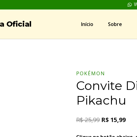
W
 Oficial
Início
Sobre
POKÉMON
Convite D
Pikachu
R$
25,99
R$
15,99
Clique no botão abaixo