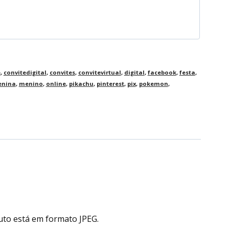
e
,
convitedigital
,
convites
,
convitevirtual
,
digital
,
facebook
,
festa
,
nina
,
menino
,
online
,
pikachu
,
pinterest
,
pix
,
pokemon
,
uto está em formato JPEG.