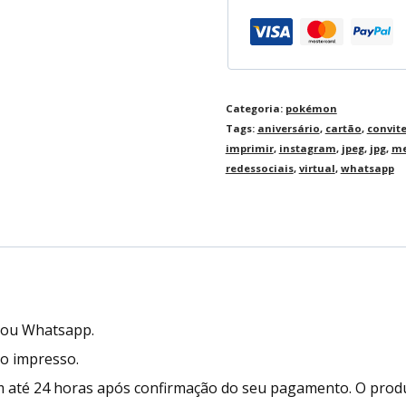
Categoria:
pokémon
Tags:
aniversário
,
cartão
,
convit
imprimir
,
instagram
,
jpeg
,
jpg
,
me
redessociais
,
virtual
,
whatsapp
l ou Whatsapp.
to impresso.
 até 24 horas após confirmação do seu pagamento. O prod