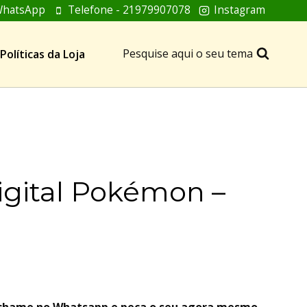
hatsApp
Telefone - 21979907078
Instagram
Pesquise aqui o seu tema
Políticas da Loja
igital Pokémon –
, chame no Whatsapp e peça o seu agora mesmo