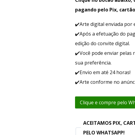
pagando pelo Pix, cartão
✔️Arte digital enviada po
✔️Após a efetuação do pa
edição do convite digital.
✔️Você pode enviar pelas r
sua preferência.
✔️Envio em até 24 horas!
✔️Arte conforme no anúnci
Clique e compre pelo W
ACEITAMOS PIX, CAR
PELO WHATSAPP!