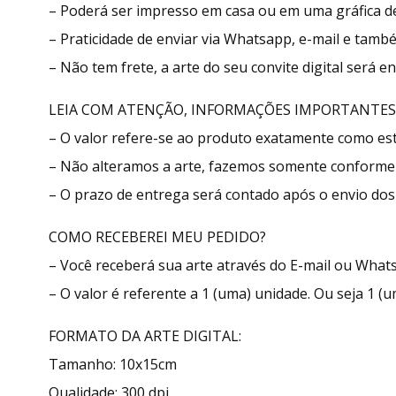
– Poderá ser impresso em casa ou em uma gráfica de
– Praticidade de enviar via Whatsapp, e-mail e tamb
– Não tem frete, a arte do seu convite digital será 
LEIA COM ATENÇÃO, INFORMAÇÕES IMPORTANTES
– O valor refere-se ao produto exatamente como e
– Não alteramos a arte, fazemos somente conforme 
– O prazo de entrega será contado após o envio dos 
COMO RECEBEREI MEU PEDIDO?
– Você receberá sua arte através do E-mail ou What
– O valor é referente a 1 (uma) unidade. Ou seja 1 (u
FORMATO DA ARTE DIGITAL:
Tamanho: 10x15cm
Qualidade: 300 dpi