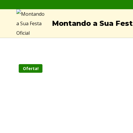
Skip
to
Montando a Sua Festa
content
Oferta!